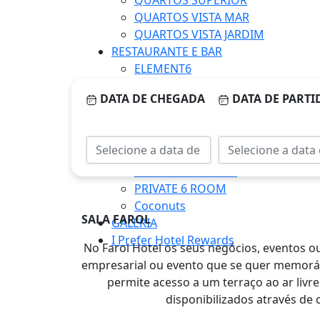
QUARTOS SUPERIOR
QUARTOS VISTA MAR
QUARTOS VISTA JARDIM
RESTAURANTE E BAR
ELEMENT6
O’MAST
DATA DE CHEGADA
DATA DE PARTI
Reuniões
SALA FAROL
Celebrações E Eventos
SALA FAROL
DECK DAS ROCHAS
PRIVATE 6 ROOM
Coconuts
SALA FAROL
GALERIA
I Prefer Hotel Rewards
No Farol Hotel os seus negócios, eventos 
empresarial ou evento que se quer memoráve
permite acesso a um terraço ao ar livr
disponibilizados através de