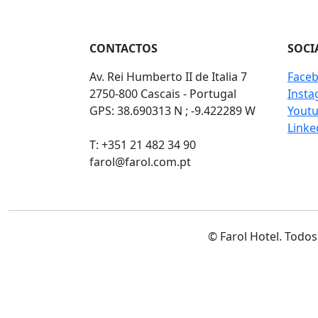
CONTACTOS
SOCI
Av. Rei Humberto II de Italia 7
Face
2750-800 Cascais - Portugal
Inst
GPS: 38.690313 N ; -9.422289 W
Yout
Linke
T: +351 21 482 34 90
farol@farol.com.pt
© Farol Hotel. Todos