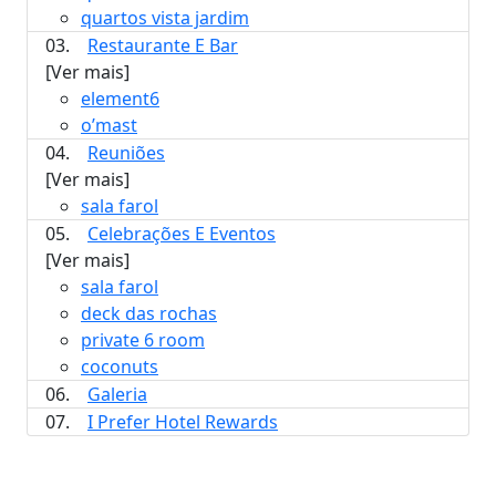
quartos vista jardim
03.
Restaurante E Bar
[Ver mais]
element6
o’mast
04.
Reuniões
[Ver mais]
sala farol
05.
Celebrações E Eventos
[Ver mais]
sala farol
deck das rochas
private 6 room
coconuts
06.
Galeria
07.
I Prefer Hotel Rewards